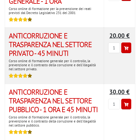
GENERALE - 1 ORA
Corso online di formazione per la prevenzione dei reati
Benvenuto!
Seleziona le
previsti dal Decreto Legislativo 231 del 2001
preferenze relative ai cookie
ANTICORRUZIONE E
20,00 €
In questo sito web utilizziamo i cookie per personalizzare i
contenuti delle pagine e gli eventuali annunci
TRASPARENZA NEL SETTORE
pubblicitari/banner, fornire le funzioni dei social network e
PRIVATO - 45 MINUTI
analizzare il traffico verso i nostri server. Forniamo anche
informazioni sul modo in cui utilizzi il nostro sito ai nostri
Corso online di formazione generale per il controllo, la
partner e/o fornitori che si occupano di analisi dei dati di
prevenzione e il contrasto della corruzione e dell'illegalità
nel settore privato.
navigazione e pubblicità, i quali potrebbero altresì
combinarle con ulteriori informazioni che hai fornito loro
o che hanno raccolto in base al tuo utilizzo dei loro servizi.
Per maggiori informazioni prendere visione della
cookie
ANTICORRUZIONE E
30,00 €
policy
.
TRASPARENZA NEL SETTORE
PUBBLICO - 1 ORA E 45 MINUTI
Impostazioni
RIFIUTA
Corso online di formazione generale per il controllo, la
prevenzione e il contrasto della corruzione e dell'illegalità
nel settore pubblico.
ACCETTA