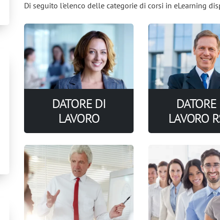
Di seguito l'elenco delle categorie di corsi in eLearning dis
DATORE DI
DATORE 
LAVORO
LAVORO R
4 corsi di formazione online
1 corsi di formazio
eleziona le preferenze relative ai cook