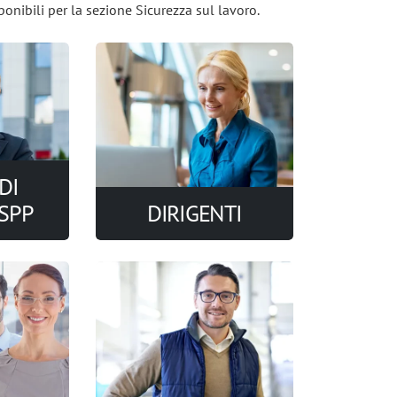
ponibili per la sezione Sicurezza sul lavoro.
DI
SPP
DIRIGENTI
ne online
9 corsi di formazione online
ie