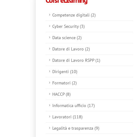
Corsi eLearning
In questo sito web utiliz
pubblicitari/banner, forni
informazioni sul modo in c
Competenze digitali (2)
navigazione e pubblicità,
Cyber Security (3)
raccolto in base al tuo ut
Data science (2)
Datore di Lavoro (2)
Datore di Lavoro RSPP (1)
Dirigenti (10)
Formatori (2)
HACCP (8)
Informatica ufficio (17)
Lavoratori (118)
Legalità e trasparenza (9)